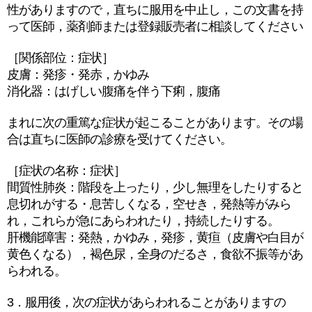
性がありますので，直ちに服用を中止し，この文書を持
って医師，薬剤師または登録販売者に相談してください
［関係部位：症状］
皮膚：発疹・発赤，かゆみ
消化器：はげしい腹痛を伴う下痢，腹痛
まれに次の重篤な症状が起こることがあります。その場
合は直ちに医師の診療を受けてください。
［症状の名称：症状］
間質性肺炎：階段を上ったり，少し無理をしたりすると
息切れがする・息苦しくなる，空せき，発熱等がみら
れ，これらが急にあらわれたり，持続したりする。
肝機能障害：発熱，かゆみ，発疹，黄疸（皮膚や白目が
黄色くなる），褐色尿，全身のだるさ，食欲不振等があ
らわれる。
3．服用後，次の症状があらわれることがありますの