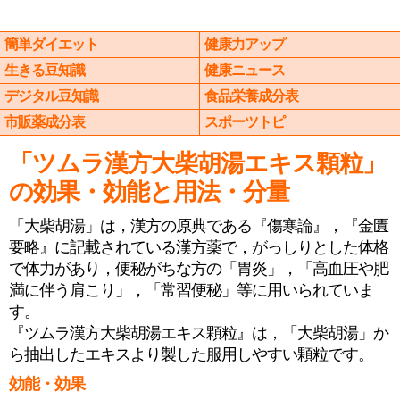
簡単ダイエット
健康力アップ
生きる豆知識
健康ニュース
デジタル豆知識
食品栄養成分表
市販薬成分表
スポーツトピ
「ツムラ漢方大柴胡湯エキス顆粒」
の効果・効能と用法・分量
「大柴胡湯」は，漢方の原典である『傷寒論』，『金匱
要略』に記載されている漢方薬で，がっしりとした体格
で体力があり，便秘がちな方の「胃炎」，「高血圧や肥
満に伴う肩こり」，「常習便秘」等に用いられていま
す。
『ツムラ漢方大柴胡湯エキス顆粒』は，「大柴胡湯」か
ら抽出したエキスより製した服用しやすい顆粒です。
効能・効果