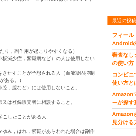
最近の投
フィール
Andro
たり，副作用が起こりやすくなる）
審査なし
小板減少症，紫斑病など）の人は使用しない
の使い方
をきたすことが予想される人（血液凝固抑制
コンビニ
がある。）
使い方と
鼻腔，膣など）には使用しないこと。
Amaz
師又は登録販売者に相談すること。
ーが探す
Amaz
起こしたことがある人。
見分ける
かゆみ，はれ，紫斑があらわれた場合は副作