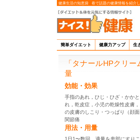
健康生活の知恵袋
巷で話題の健康情報を紹介
簡単ダイエット
健康力アップ
生
「タナールHPクリー
量
効能・効果
手指のあれ，ひじ・ひざ・かかと
れ，乾皮症，小児の乾燥性皮膚，
の皮膚のしこり・つっぱり（顔面
関節痛
用法・用量
1日1〜数回，適量を患部にすり