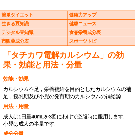
簡単ダイエット
健康力アップ
生きる豆知識
健康ニュース
デジタル豆知識
食品栄養成分表
市販薬成分表
スポーツトピ
「タチカワ電解カルシウム」の効
果・効能と用法・分量
効能・効果
カルシウム不足，栄養補給を目的としたカルシウムの補
足，授乳期及び小児の発育期のカルシウムの補給源
用法・用量
成人は1日量40mLを3回にわけて空腹時に服用します。
小児は成人の半量です。
成分分量