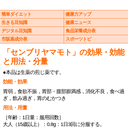
簡単ダイエット
健康力アップ
生きる豆知識
健康ニュース
デジタル豆知識
食品栄養成分表
市販薬成分表
スポーツトピ
「センブリヤマモト」の効果・効能
と用法・分量
●本品は生薬の煎じ薬です。
効能・効果
胃弱，食欲不振，胃部・腹部膨満感，消化不良，食べ過
ぎ，飲み過ぎ，胃のむかつき
用法・用量
［年齢：1日量：服用回数］
大人（15歳以上）：0.8g：1日3回に分服する。