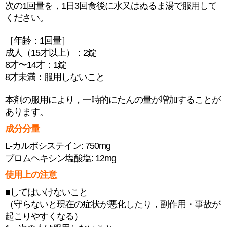
次の1回量を，1日3回食後に水又はぬるま湯で服用して
ください。
［年齢：1回量］
成人（15才以上）：2錠
8才〜14才：1錠
8才未満：服用しないこと
本剤の服用により，一時的にたんの量が増加することが
あります。
成分分量
L-カルボシステイン: 750mg
ブロムヘキシン塩酸塩: 12mg
使用上の注意
■してはいけないこと
（守らないと現在の症状が悪化したり，副作用・事故が
起こりやすくなる）