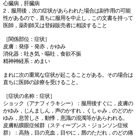
心臓病，肝臓病
2．服用後，次の症状があらわれた場合は副作用の可能
性があるので，直ちに服用を中止し，この文書を持って
医師，薬剤師又は登録販売者に相談すること
［関係部位：症状］
皮膚：発疹・発赤，かゆみ
消化器：吐き気・嘔吐，食欲不振
精神神経系：めまい
まれに次の重篤な症状が起こることがある。その場合は
直ちに医師の診療を受けること。
［症状の名称：症状］
ショック（アナフィラキシー）：服用後すぐに，皮膚の
かゆみ，じんましん，声のかすれ，くしゃみ，のどのか
ゆみ，息苦しさ，動悸，意識の混濁等があらわれる。
皮膚粘膜眼症候群（スティーブンス・ジョンソン症候
群）：高熱，目の充血，目やに，唇のただれ，のどの痛