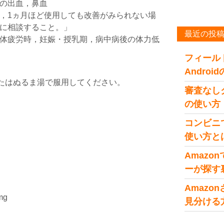
の出血，鼻血
，1ヵ月ほど使用しても改善がみられない場
に相談すること。」
最近の投
肉体疲労時，妊娠・授乳期，病中病後の体力低
フィール
Andro
またはぬるま湯で服用してください。
審査なし
の使い方
コンビニ
使い方と
Amaz
ーが探す
Amaz
mg
見分ける