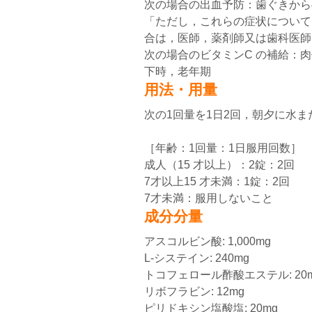
次の場合の出血予防：歯ぐきから
「ただし，これらの症状について
合は，医師，薬剤師又は歯科医師
次の場合のビタミンC の補給：
下時，老年期
用法・用量
次の1回量を1日2回，朝夕に水
［年齢：1回量：1日服用回数］
成人（15 才以上）：2錠：2回
7才以上15 才未満：1錠：2回
7才未満：服用しないこと
成分分量
アスコルビン酸: 1,000mg
L-システイン: 240mg
トコフェロール酢酸エステル: 20
リボフラビン: 12mg
ピリドキシン塩酸塩: 20mg