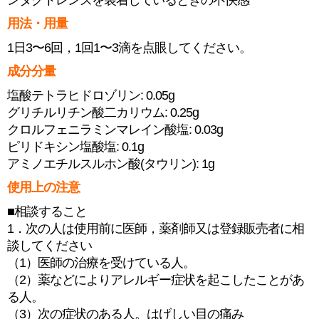
ンタクトレンズを装着しているときの不快感
用法・用量
1日3〜6回，1回1〜3滴を点眼してください。
成分分量
塩酸テトラヒドロゾリン: 0.05g
グリチルリチン酸二カリウム: 0.25g
クロルフェニラミンマレイン酸塩: 0.03g
ピリドキシン塩酸塩: 0.1g
アミノエチルスルホン酸(タウリン): 1g
使用上の注意
■相談すること
1．次の人は使用前に医師，薬剤師又は登録販売者に相
談してください
（1）医師の治療を受けている人。
（2）薬などによりアレルギー症状を起こしたことがあ
る人。
（3）次の症状のある人。はげしい目の痛み