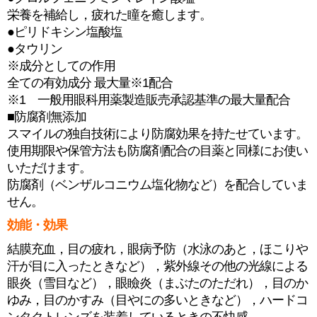
栄養を補給し，疲れた瞳を癒します。
●ピリドキシン塩酸塩
●タウリン
※成分としての作用
全ての有効成分 最大量※1配合
※1 一般用眼科用薬製造販売承認基準の最大量配合
■防腐剤無添加
スマイルの独自技術により防腐効果を持たせています。
使用期限や保管方法も防腐剤配合の目薬と同様にお使い
いただけます。
防腐剤（ベンザルコニウム塩化物など）を配合していま
せん。
効能・効果
結膜充血，目の疲れ，眼病予防（水泳のあと，ほこりや
汗が目に入ったときなど），紫外線その他の光線による
眼炎（雪目など），眼瞼炎（まぶたのただれ），目のか
ゆみ，目のかすみ（目やにの多いときなど），ハードコ