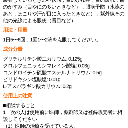
装着しているときの不快感，目のかゆみ，目の疲れ，目
のかすみ（目やにの多いときなど），眼病予防（水泳の
あと，ほこりや汗が目に入ったときなど），紫外線その
他の光線による眼炎（雪目など）
用法・用量
1日5〜6回，1回1〜2滴を点眼してください。
成分分量
グリチルリチン酸二カリウム: 0.125g
クロルフェニラミンマレイン酸塩: 0.03g
コンドロイチン硫酸エステルナトリウム: 0.5g
ピリドキシン塩酸塩: 0.01g
L-アスパラギン酸カリウム: 0.2g
使用上の注意
■相談すること
1．次の人は使用前に医師，薬剤師又は登録販売者に相
談してください
（1）医師の治療を受けている人。