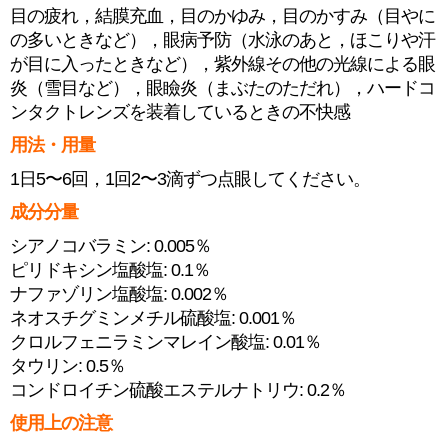
目の疲れ，結膜充血，目のかゆみ，目のかすみ（目やに
の多いときなど），眼病予防（水泳のあと，ほこりや汗
が目に入ったときなど），紫外線その他の光線による眼
炎（雪目など），眼瞼炎（まぶたのただれ），ハードコ
ンタクトレンズを装着しているときの不快感
用法・用量
1日5〜6回，1回2〜3滴ずつ点眼してください。
成分分量
シアノコバラミン: 0.005％
ピリドキシン塩酸塩: 0.1％
ナファゾリン塩酸塩: 0.002％
ネオスチグミンメチル硫酸塩: 0.001％
クロルフェニラミンマレイン酸塩: 0.01％
タウリン: 0.5％
コンドロイチン硫酸エステルナトリウ: 0.2％
使用上の注意