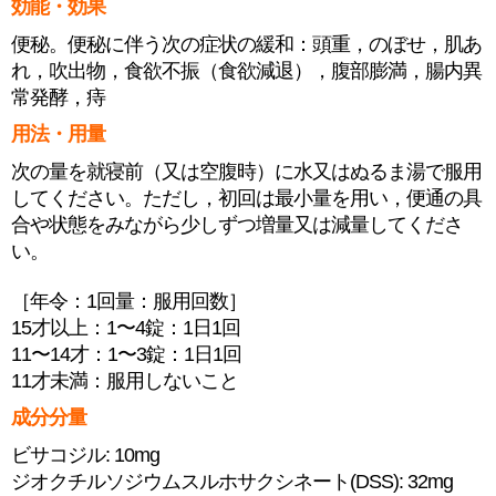
効能・効果
便秘。便秘に伴う次の症状の緩和：頭重，のぼせ，肌あ
れ，吹出物，食欲不振（食欲減退），腹部膨満，腸内異
常発酵，痔
用法・用量
次の量を就寝前（又は空腹時）に水又はぬるま湯で服用
してください。ただし，初回は最小量を用い，便通の具
合や状態をみながら少しずつ増量又は減量してくださ
い。
［年令：1回量：服用回数］
15才以上：1〜4錠：1日1回
11〜14才：1〜3錠：1日1回
11才未満：服用しないこと
成分分量
ビサコジル: 10mg
ジオクチルソジウムスルホサクシネート(DSS): 32mg