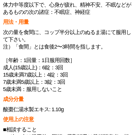
体力中等度以下で、心身が疲れ、精神不安、不眠などが
あるものの次の諸症：不眠症、神経症
用法・用量
次の量を食間に、コップ半分以上のぬるま湯にて服用し
て下さい。
注）「食間」とは食後2〜3時間を指します。
［年齢：1回量：1日服用回数］
成人(15歳以上)：6錠：3回
15歳未満7歳以上：4錠：3回
7歳未満5歳以上：3錠：3回
5歳未満：服用しないこと
成分分量
酸棗仁湯水製エキス: 1.10g
使用上の注意
■相談すること