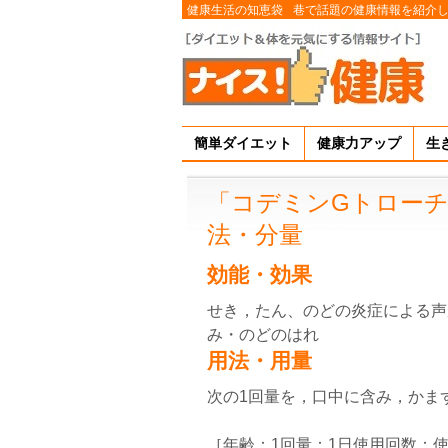
健康生活の知恵袋
巷で話題の健康情報を紹介
簡単ダイエット
健康力アップ
生
「コデミンGトロー
法・分量
効能・効果
せき，たん、のどの炎症による声
み・のどのはれ
用法・用量
次の1回量を，口中に含み，かま
［年齢：1回量：1日使用回数：