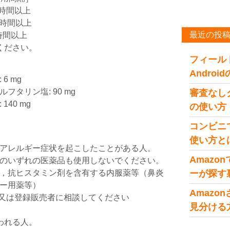
2時間以上
4時間以上
最近の投
時間以上
ください。
フィール
Andro
6 mg
タリン塩: 90 mg
審査なし
40 mg
の使い方
コンビニ
使い方と
アレルギー症状を起こしたことがある人。
Amaz
のいずれの医薬品も使用しないでください。
，抗ヒスタミン剤を含有する内服薬等（鼻炎
ーが探す
ー用薬等）
Amaz
師又は登録販売者に相談してください
見分ける
。
われる人。