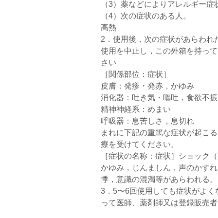
（3）薬などによりアレルギー症
（4）次の症状のある人。
高熱
2．使用後，次の症状があらわれ
使用を中止し，この外箱を持って
さい
［関係部位：症状］
皮膚：発疹・発赤，かゆみ
消化器：吐き気・嘔吐，食欲不振
精神神経系：めまい
呼吸器：息苦しさ，息切れ
まれに下記の重篤な症状が起こる
療を受けてください。
［症状の名称：症状］ショック（
かゆみ，じんましん，声のかすれ
悸，意識の混濁等があらわれる。
3．5〜6回使用しても症状がよ
って医師、薬剤師又は登録販売者