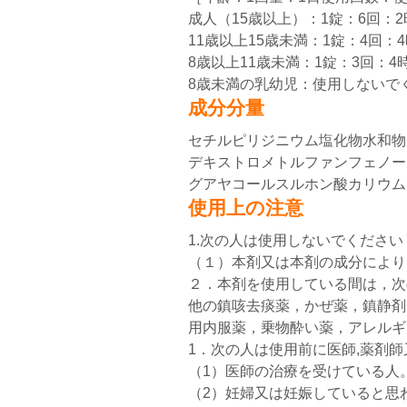
成人（15歳以上）：1錠：6回：
11歳以上15歳未満：1錠：4回：
8歳以上11歳未満：1錠：3回：4
8歳未満の乳幼児：使用しないで
成分分量
セチルピリジニウム塩化物水和物: 
デキストロメトルファンフェノールフ
グアヤコールスルホン酸カリウム: 1
使用上の注意
1.次の人は使用しないでください
（１）本剤又は本剤の成分により
２．本剤を使用している間は，次
他の鎮咳去痰薬，かぜ薬，鎮静剤
用内服薬，乗物酔い薬，アレルギ
1．次の人は使用前に医師,薬剤
（1）医師の治療を受けている人
（2）妊婦又は妊娠していると思