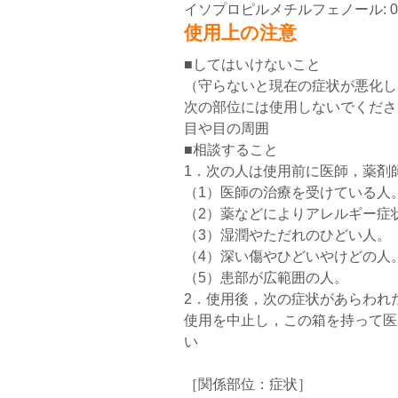
イソプロピルメチルフェノール: 0.
使用上の注意
■してはいけないこと
（守らないと現在の症状が悪化し
次の部位には使用しないでくださ
目や目の周囲
■相談すること
1．次の人は使用前に医師，薬剤
（1）医師の治療を受けている人
（2）薬などによりアレルギー症
（3）湿潤やただれのひどい人。
（4）深い傷やひどいやけどの人
（5）患部が広範囲の人。
2．使用後，次の症状があらわれ
使用を中止し，この箱を持って医
い
［関係部位：症状］