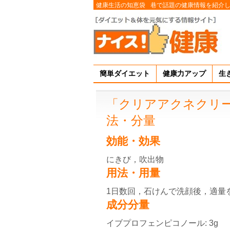
健康生活の知恵袋
巷で話題の健康情報を紹介
簡単ダイエット
健康力アップ
生
「クリアアクネクリ
法・分量
効能・効果
にきび，吹出物
用法・用量
1日数回，石けんで洗顔後，適量
成分分量
イブプロフェンピコノール: 3g