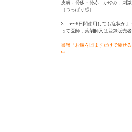
皮膚：発疹・発赤，かゆみ，刺激
（つっぱり感）
3．5〜6日間使用しても症状が
って医師，薬剤師又は登録販売者
書籍『お腹を凹ますだけで痩せるお
中！