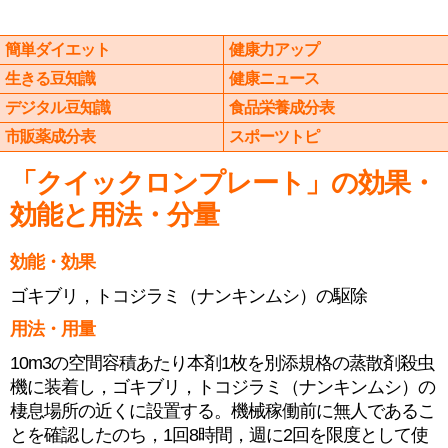
簡単ダイエット
健康力アップ
生きる豆知識
健康ニュース
デジタル豆知識
食品栄養成分表
市販薬成分表
スポーツトピ
「クイックロンプレート」の効果・
効能と用法・分量
効能・効果
ゴキブリ，トコジラミ（ナンキンムシ）の駆除
用法・用量
10m3の空間容積あたり本剤1枚を別添規格の蒸散剤殺虫
機に装着し，ゴキブリ，トコジラミ（ナンキンムシ）の
棲息場所の近くに設置する。機械稼働前に無人であるこ
とを確認したのち，1回8時間，週に2回を限度として使