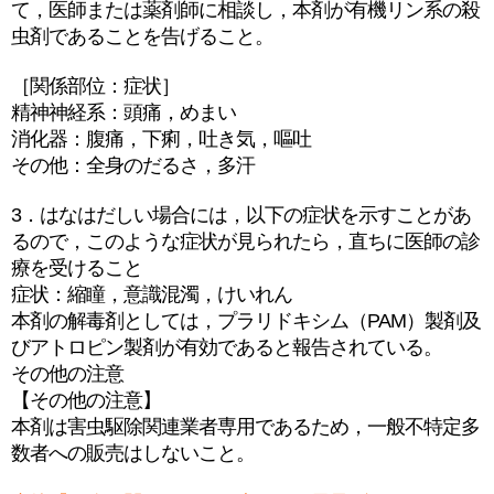
て，医師または薬剤師に相談し，本剤が有機リン系の殺
虫剤であることを告げること。
［関係部位：症状］
精神神経系：頭痛，めまい
消化器：腹痛，下痢，吐き気，嘔吐
その他：全身のだるさ，多汗
3．はなはだしい場合には，以下の症状を示すことがあ
るので，このような症状が見られたら，直ちに医師の診
療を受けること
症状：縮瞳，意識混濁，けいれん
本剤の解毒剤としては，プラリドキシム（PAM）製剤及
びアトロピン製剤が有効であると報告されている。
その他の注意
【その他の注意】
本剤は害虫駆除関連業者専用であるため，一般不特定多
数者への販売はしないこと。