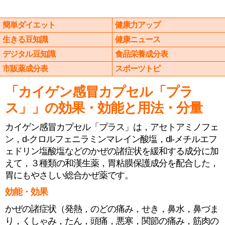
簡単ダイエット
健康力アップ
生きる豆知識
健康ニュース
デジタル豆知識
食品栄養成分表
市販薬成分表
スポーツトピ
「カイゲン感冒カプセル「プラ
ス」」の効果・効能と用法・分量
カイゲン感冒カプセル「プラス」は，アセトアミノフェ
ン，d-クロルフェニラミンマレイン酸塩，dl-メチルエフ
ェドリン塩酸塩などのかぜの諸症状を緩和する成分に加
えて，３種類の和漢生薬，胃粘膜保護成分を配合した，
胃にもやさしい総合かぜ薬です。
効能・効果
かぜの諸症状（発熱，のどの痛み，せき，鼻水，鼻づま
り，くしゃみ，たん，頭痛，悪寒，関節の痛み，筋肉の