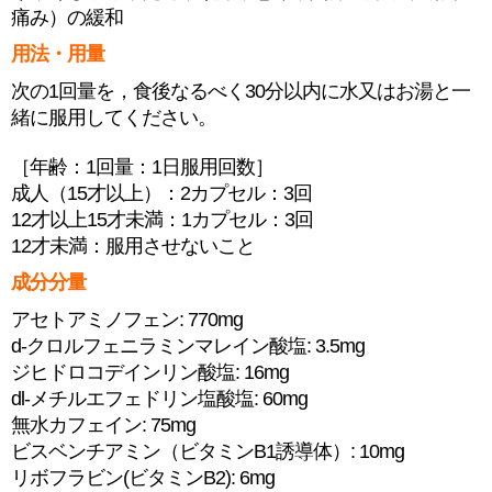
痛み）の緩和
用法・用量
次の1回量を，食後なるべく30分以内に水又はお湯と一
緒に服用してください。
［年齢：1回量：1日服用回数］
成人（15才以上）：2カプセル：3回
12才以上15才未満：1カプセル：3回
12才未満：服用させないこと
成分分量
アセトアミノフェン: 770mg
d-クロルフェニラミンマレイン酸塩: 3.5mg
ジヒドロコデインリン酸塩: 16mg
dl-メチルエフェドリン塩酸塩: 60mg
無水カフェイン: 75mg
ビスベンチアミン（ビタミンB1誘導体）: 10mg
リボフラビン(ビタミンB2): 6mg