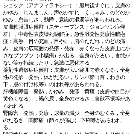
ショック（アナフィラキシー）：服用後すぐに，皮膚の
かゆみ，じんましん，声のかすれ，くしゃみ，のどのか
ゆみ，息苦しさ，動悸，意識の混濁等があらわれる。
皮膚粘膜眼症候群（スティーブンス・ジョンソン症候
群），中毒性表皮壊死融解症，急性汎発性発疹性膿疱
症：高熱，目の充血，目やに，唇のただれ，のどの痛
み，皮膚の広範囲の発疹・発赤，赤くなった皮膚上に小
さなブツブツ（小膿疱）が出る，全身がだるい，食欲が
ない等が持続したり，急激に悪化する。
薬剤性過敏症症候群：皮膚が広い範囲で赤くなる，全身
性の発疹，発熱，体がだるい，リンパ節（首，わきの
下，股の付け根等）のはれ等があらわれる。
肝機能障害：発熱，かゆみ，発疹，黄疸（皮膚や白目が
黄色くなる），褐色尿，全身のだるさ，食欲不振等があ
らわれる。
腎障害：発熱，発疹，尿量の減少，全身のむくみ，全身
のだるさ，関節痛（節々が痛む）,下痢等があらわれ
る。