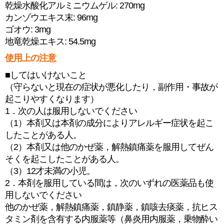
乾燥水酸化アルミニウムゲル: 270mg
カンゾウエキス末: 96mg
ゴオウ: 3mg
地竜乾燥エキス: 54.5mg
使用上の注意
■してはいけないこと
（守らないと現在の症状が悪化したり，副作用・事故が
起こりやすくなります）
1．次の人は服用しないでください
（1）本剤又は本剤の成分によりアレルギー症状を起こ
したことがある人。
（2）本剤又は他のかぜ薬，解熱鎮痛薬を服用してぜん
そくを起こしたことがある人。
（3）12才未満の小児。
2．本剤を服用している間は，次のいずれの医薬品も使
用しないでください
他のかぜ薬，解熱鎮痛薬，鎮静薬，鎮咳去痰薬，抗ヒス
タミン剤を含有する内服薬等（鼻炎用内服薬，乗物酔い