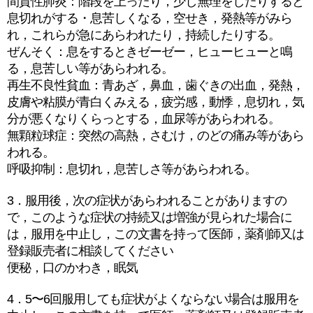
間質性肺炎：階段を上ったり，少し無理をしたりすると
息切れがする・息苦しくなる，空せき，発熱等がみら
れ，これらが急にあらわれたり，持続したりする。
ぜんそく：息をするときゼーゼー，ヒューヒューと鳴
る，息苦しい等があらわれる。
再生不良性貧血：青あざ，鼻血，歯ぐきの出血，発熱，
皮膚や粘膜が青白くみえる，疲労感，動悸，息切れ，気
分が悪くなりくらっとする，血尿等があらわれる。
無顆粒球症：突然の高熱，さむけ，のどの痛み等があら
われる。
呼吸抑制：息切れ，息苦しさ等があらわれる。
3．服用後，次の症状があらわれることがありますの
で，このような症状の持続又は増強が見られた場合に
は，服用を中止し，この文書を持って医師，薬剤師又は
登録販売者に相談してください
便秘，口のかわき，眠気
4．5〜6回服用しても症状がよくならない場合は服用を