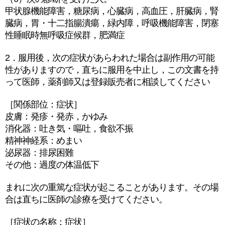
甲状腺機能障害，糖尿病，心臓病，高血圧，肝臓病，腎
臓病，胃・十二指腸潰瘍，緑内障，呼吸機能障害，閉塞
性睡眠時無呼吸症候群，肥満症
2．服用後，次の症状があらわれた場合は副作用の可能
性がありますので，直ちに服用を中止し，この文書を持
って医師，薬剤師又は登録販売者に相談してください
［関係部位：症状］
皮膚：発疹・発赤，かゆみ
消化器：吐き気・嘔吐，食欲不振
精神神経系：めまい
泌尿器：排尿困難
その他：過度の体温低下
まれに次の重篤な症状が起こることがあります。その場
合は直ちに医師の診療を受けてください。
［症状の名称：症状］