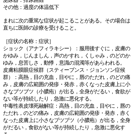
泌尿器：排尿困難
その他：過度の体温低下
まれに次の重篤な症状が起こることがある。その場合は
直ちに医師の診療を受けること。
［症状の名称：症状］
ショック（アナフィラキシー）：服用後すぐに，皮膚の
かゆみ，じんましん，声のかすれ，くしゃみ，のどのか
ゆみ，息苦しさ，動悸，意識の混濁等があらわれる。
皮膚粘膜眼症候群（スティーブンス・ジョンソン症候
群）：高熱，目の充血，目やに，唇のただれ，のどの痛
み，皮膚の広範囲の発疹・発赤，赤くなった皮膚上に小
さなブツブツ（小膿疱）が出る，全身がだるい，食欲が
ない等が持続したり，急激に悪化する。
中毒性表皮壊死融解症：高熱，目の充血，目やに，唇の
ただれ，のどの痛み，皮膚の広範囲の発疹・発赤，赤く
なった皮膚上に小さなブツブツ（小膿疱）が出る，全身
がだるい，食欲がない等が持続したり，急激に悪化す