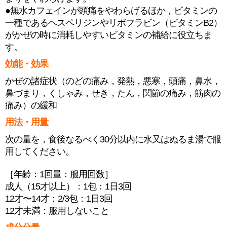
●無水カフェインが頭痛をやわらげるほか，ビタミンの
一種であるヘスペリジンやリボフラビン（ビタミンB2）
がかぜの時に消耗しやすいビタミンの補給に役立ちま
す。
効能・効果
かぜの諸症状（のどの痛み，発熱，悪寒，頭痛，鼻水，
鼻づまり，くしゃみ，せき，たん，関節の痛み，筋肉の
痛み）の緩和
用法・用量
次の量を，食後なるべく30分以内に水又はぬるま湯で服
用してください。
［年齢：1回量：服用回数］
成人（15才以上）：1包：1日3回
12才〜14才：2/3包：1日3回
12才未満：服用しないこと