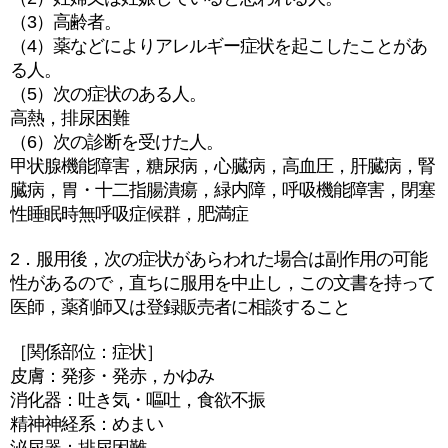
（3）高齢者。
（4）薬などによりアレルギー症状を起こしたことがあ
る人。
（5）次の症状のある人。
高熱，排尿困難
（6）次の診断を受けた人。
甲状腺機能障害，糖尿病，心臓病，高血圧，肝臓病，腎
臓病，胃・十二指腸潰瘍，緑内障，呼吸機能障害，閉塞
性睡眠時無呼吸症候群，肥満症
2．服用後，次の症状があらわれた場合は副作用の可能
性があるので，直ちに服用を中止し，この文書を持って
医師，薬剤師又は登録販売者に相談すること
［関係部位：症状］
皮膚：発疹・発赤，かゆみ
消化器：吐き気・嘔吐，食欲不振
精神神経系：めまい