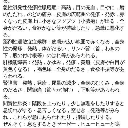
る。
急性汎発性発疹性膿疱症：高熱，目の充血，目やに，唇
のただれ，のどの痛み，皮膚の広範囲の発疹・発赤，赤
くなった皮膚上に小さなブツブツ（小膿疱）が出る，全
身がだるい，食欲がない等が持続したり，急激に悪化す
る。
薬剤性過敏症症候群：皮膚が広い範囲で赤くなる，全身
性の発疹，発熱，体がだるい，リンパ節（首，わきの
下，股の付け根等）のはれ等があらわれる。
肝機能障害：発熱，かゆみ，発疹，黄疸（皮膚や白目が
黄色くなる），褐色尿，全身のだるさ，食欲不振等があ
らわれる。
腎障害：発熱，発疹，尿量の減少，全身のむくみ，全身
のだるさ，関節痛（節々が痛む），下痢等があらわれ
る。
間質性肺炎：階段を上ったり，少し無理をしたりすると
息切れがする・息苦しくなる，空せき，発熱等がみら
れ，これらが急にあらわれたり，持続したりする。
ぜんそく：息をするときゼーゼー，ヒューヒューと鳴