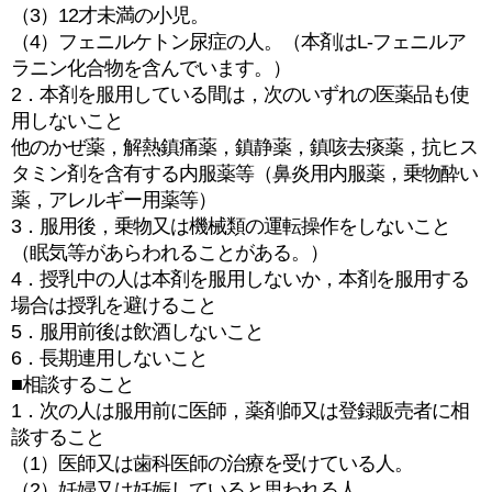
（3）12才未満の小児。
（4）フェニルケトン尿症の人。（本剤はL-フェニルア
ラニン化合物を含んでいます。）
2．本剤を服用している間は，次のいずれの医薬品も使
用しないこと
他のかぜ薬，解熱鎮痛薬，鎮静薬，鎮咳去痰薬，抗ヒス
タミン剤を含有する内服薬等（鼻炎用内服薬，乗物酔い
薬，アレルギー用薬等）
3．服用後，乗物又は機械類の運転操作をしないこと
（眠気等があらわれることがある。）
4．授乳中の人は本剤を服用しないか，本剤を服用する
場合は授乳を避けること
5．服用前後は飲酒しないこと
6．長期連用しないこと
■相談すること
1．次の人は服用前に医師，薬剤師又は登録販売者に相
談すること
（1）医師又は歯科医師の治療を受けている人。
（2）妊婦又は妊娠していると思われる人。