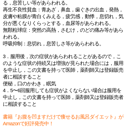
る，息苦しい等があらわれる。
再生不良性貧血：青あざ，鼻血，歯ぐきの出血，発熱，
皮膚や粘膜が青白くみえる，疲労感，動悸，息切れ，気
分が悪くなりくらっとする，血尿等があらわれる。
無顆粒球症：突然の高熱，さむけ，のどの痛み等があら
われる。
呼吸抑制：息切れ，息苦しさ等があらわれる。
3．服用後，次の症状があらわれることがあるので，こ
のような症状の持続又は増強が見られた場合には，服用
を中止し，この文書を持って医師，薬剤師又は登録販売
者に相談すること
便秘，口のかわき，眠気
4．5〜6回服用しても症状がよくならない場合は服用を
中止し，この文書を持って医師，薬剤師又は登録販売者
に相談すること
書籍『お腹を凹ますだけで痩せるお風呂ダイエット』が
Amazonで好評発売中！