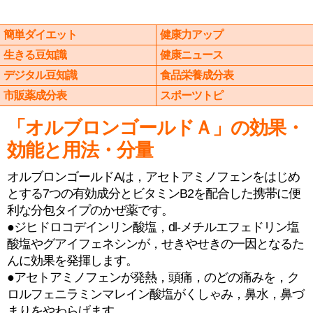
簡単ダイエット
健康力アップ
生きる豆知識
健康ニュース
デジタル豆知識
食品栄養成分表
市販薬成分表
スポーツトピ
「オルブロンゴールドＡ」の効果・
効能と用法・分量
オルブロンゴールドAは，アセトアミノフェンをはじめ
とする7つの有効成分とビタミンB2を配合した携帯に便
利な分包タイプのかぜ薬です。
●ジヒドロコデインリン酸塩，dl-メチルエフェドリン塩
酸塩やグアイフェネシンが，せきやせきの一因となるた
んに効果を発揮します。
●アセトアミノフェンが発熱，頭痛，のどの痛みを，ク
ロルフェニラミンマレイン酸塩がくしゃみ，鼻水，鼻づ
まりをやわらげます。