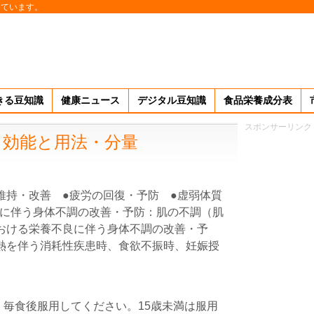
しています。
きる豆知識
健康ニュース
デジタル豆知識
食品栄養成分表
スポンサーリンク
・効能と用法・分量
維持・改善 ●疲労の回復・予防 ●虚弱体質
に伴う身体不調の改善・予防：肌の不調（肌
おける栄養不良に伴う身体不調の改善・予
熱を伴う消耗性疾患時、食欲不振時、妊娠授
回，毎食後服用してください。15歳未満は服用