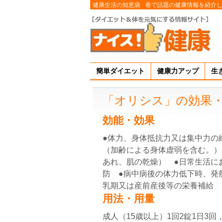
健康生活の知恵袋
巷で話題の健康情報を紹介
簡単ダイエット
健康力アップ
生
「オリシス」の効果
効能・効果
●体力、身体抵抗力又は集中力の
（加齢による身体虚弱を含む。）
あれ、肌の乾燥） ●日常生活に
防 ●病中病後の体力低下時、発
乳期又は産前産後等の栄養補給
用法・用量
成人（15歳以上）1回2錠1日3