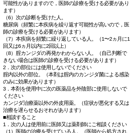
可能性がありますので，医師の診療を受ける必要があり
ます）
（6）次の診断を受けた人。
糖尿病（頻繁に本疾病を繰り返す可能性が高いので，医
師の診療を受ける必要があります）
（7）本疾病を頻繁に繰り返している人。（1〜2ヵ月に1
回又は6ヵ月以内に2回以上）
（8）腟カンジダの再発かわからない人。（自己判断で
きない場合は医師の診療を受ける必要があります）
2．次の部位には使用しないでください
腟内以外の部位。（本剤は腟内のカンジダ菌による感染
のみに効果があります）
3．本剤を使用中に次の医薬品を外陰部に使用しないで
ください
カンジダ治療薬以外の外皮用薬。（症状が悪化する又は
治療を遅らせるおそれがあります）
■相談すること
1．次の人は使用前に医師又は薬剤師にご相談ください
（1）医師の治療を受けている人。（医師から処方され