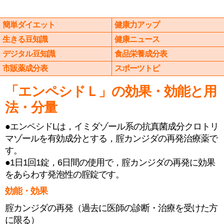
簡単ダイエット
健康力アップ
生きる豆知識
健康ニュース
デジタル豆知識
食品栄養成分表
市販薬成分表
スポーツトピ
「エンペシドＬ」の効果・効能と用
法・分量
●エンペシドLは，イミダゾール系の抗真菌成分クロトリ
マゾールを有効成分とする，腟カンジダの再発治療薬で
す。
●1日1回1錠，6日間の使用で，腟カンジダの再発に効果
をあらわす発泡性の腟錠です。
効能・効果
腟カンジダの再発（過去に医師の診断・治療を受けた方
に限る）