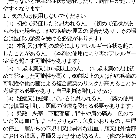
（守らないと現在の症状が悪化したり，副作用が起こり
やすくなります）
1．次の人は使用しないでください
（1）初めて発症したと思われる人。（初めて症状があ
らわれた場合は，他の疾病が原因の場合があり，その場
合は医師の診療を受ける必要があります）
（2）本剤又は本剤の成分によりアレルギー症状を起こ
したことがある人。（本剤の使用により再びアレルギー
症状を起こす可能性があります）
（3）15歳未満又は60歳以上の人。（15歳未満の人は初
めて発症した可能性が高く，60歳以上の人は他の疾病の
可能性や他の菌による複合感染のリスクが高まることを
考慮する必要があり，自己判断が難しいため）
（4）妊婦又は妊娠していると思われる人。（薬の使用
には慎重を期し，医師の診療を受ける必要があります）
（5）発熱，悪寒，下腹部痛，背中や肩の痛み，色のつ
いた又は血に染まったおりもの，魚臭いおりもの，生理
の停止，腟からの不規則又は異常な出血，腟又は外陰部
における潰瘍，浮腫又はただれがある人。（他の疾病の