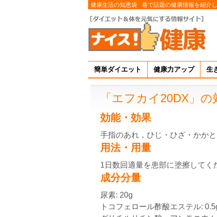
健康生活の知恵袋
巷で話題の健康情報を紹介
簡単ダイエット
健康力アップ
生
「エフカイ20DX」
効能・効果
手指のあれ，ひじ・ひざ・かかと
用法・用量
1日数回適量を患部に塗擦してく
成分分量
尿素: 20g
トコフェロール酢酸エステル: 0.5