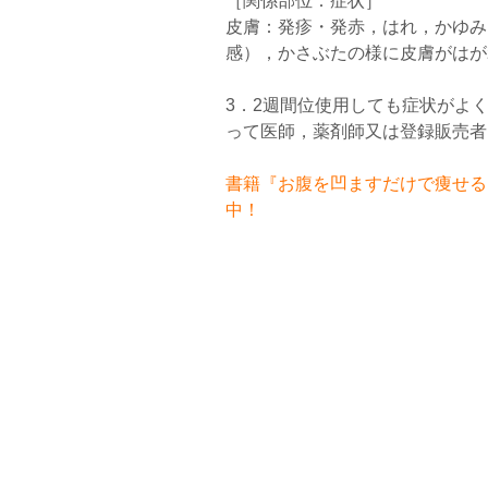
［関係部位：症状］
皮膚：発疹・発赤，はれ，かゆみ
感），かさぶたの様に皮膚がはが
3．2週間位使用しても症状がよ
って医師，薬剤師又は登録販売者
書籍『お腹を凹ますだけで痩せるお
中！