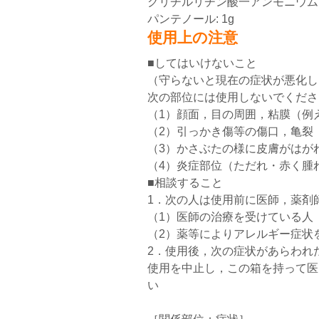
グリチルリチン酸一アンモニウム: 0
パンテノール: 1g
使用上の注意
■してはいけないこと
（守らないと現在の症状が悪化し
次の部位には使用しないでくださ
（1）顔面，目の周囲，粘膜（例
（2）引っかき傷等の傷口，亀裂
（3）かさぶたの様に皮膚がはが
（4）炎症部位（ただれ・赤く腫
■相談すること
1．次の人は使用前に医師，薬剤
（1）医師の治療を受けている人
（2）薬等によりアレルギー症状
2．使用後，次の症状があらわれ
使用を中止し，この箱を持って医
い