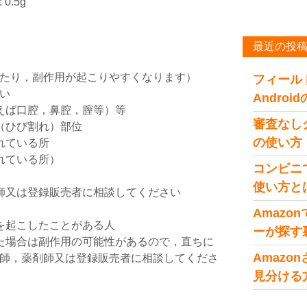
.5g
最近の投
たり，副作用が起こりやすくなります）
フィール
い
Andro
えば口腔，鼻腔，膣等）等
審査なし
（ひび割れ）部位
の使い方
れている所
れている所）
コンビニ
使い方と
師又は登録販売者に相談してください
Amaz
を起こしたことがある人
ーが探す
た場合は副作用の可能性があるので，直ちに
Amaz
師，薬剤師又は登録販売者に相談してくださ
見分ける