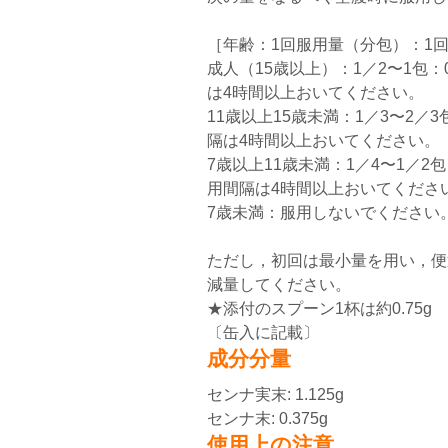
［年齢：1回服用量（分包）：1
成人（15歳以上）：1／2〜1包：0
は4時間以上おいてください。
11歳以上15歳未満：1／3〜2／3
隔は4時間以上おいてください。
7歳以上11歳未満：1／4〜1／2包：
用間隔は4時間以上おいてくださ
7歳未満：服用しないでください
ただし，初回は最小量を用い，便
減量してください。
★添付のスプーン1杯は約0.75g 
〔缶入に記載〕
成分分量
センナ実末: 1.125g
センナ末: 0.375g
使用上の注意