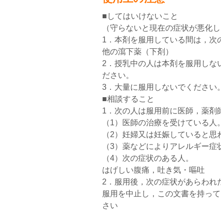
■してはいけないこと
（守らないと現在の症状が悪化し
1．本剤を服用している間は，次
他の瀉下薬（下剤）
2．授乳中の人は本剤を服用しな
ださい。
3．大量に服用しないでください
■相談すること
1．次の人は服用前に医師，薬剤
（1）医師の治療を受けている人
（2）妊婦又は妊娠していると思
（3）薬などによりアレルギー症
（4）次の症状のある人。
はげしい腹痛，吐き気・嘔吐
2．服用後，次の症状があらわれ
服用を中止し，この文書を持って
さい