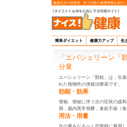
健康生活の知恵袋
巷で話題の健康情報を紹介
簡単ダイエット
健康力アップ
生
「エバシェリーン「
分量
エバシェリーン「顆粒」は，生薬
れた植物性の便秘治療薬です。
効能・効果
便秘。便秘に伴う次の症状の緩和
満，腸内異常発酵，食欲不振（食
用法・用量
次の量をなるべく空腹時に服用し