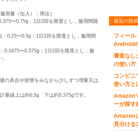
回服用量（缶入）：用法］
最近の投
.375〜0.75g：1日2回を限度とし，服用間隔
フィール
包：0.25〜0.5g：1日2回を限度とし，服用間
Andro
0.1875〜0.375g：1日2回を限度とし，服
審査なし
い。
の使い方
。
コンビニ
通の具合や状態をみながら少しずつ増量又は
使い方と
計量線上は約0.5g 下は約0.375gです。
Amaz
ーが探す
Amaz
見分ける