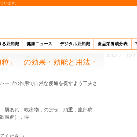
しています。
きる豆知識
健康ニュース
デジタル豆知識
食品栄養成分表
スポンサーリンク
顆粒」」の効果・効能と用法・
ハーブの作用で自然な便通を促すよう工夫さ
：肌あれ，吹出物，のぼせ，頭重，腹部膨
欲減退），痔
てください。