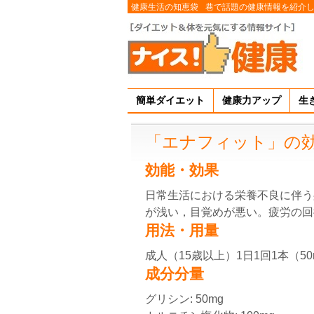
健康生活の知恵袋
巷で話題の健康情報を紹介
簡単ダイエット
健康力アップ
生
「エナフィット」の
効能・効果
日常生活における栄養不良に伴う
が浅い，目覚めが悪い。疲労の回
用法・用量
成人（15歳以上）1日1回1本（5
成分分量
グリシン: 50mg