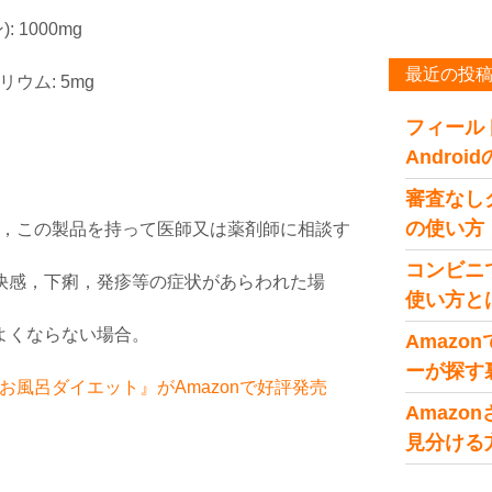
1000mg
最近の投
ウム: 5mg
フィール
Andro
審査なし
の使い方
，この製品を持って医師又は薬剤師に相談す
コンビニ
快感，下痢，発疹等の症状があらわれた場
使い方と
よくならない場合。
Amaz
ーが探す
風呂ダイエット』がAmazonで好評発売
Amaz
見分ける