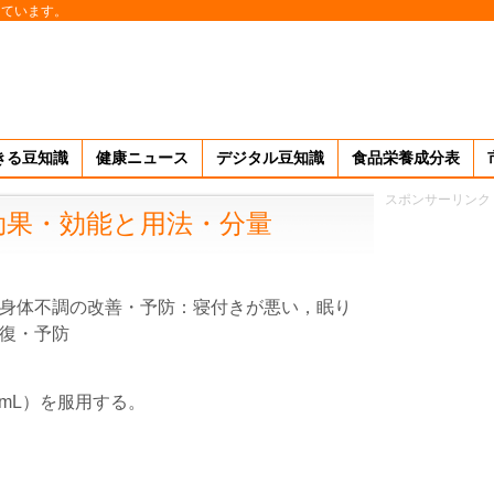
しています。
きる豆知識
健康ニュース
デジタル豆知識
食品栄養成分表
スポンサーリンク
効果・効能と用法・分量
身体不調の改善・予防：寝付きが悪い，眠り
復・予防
0mL）を服用する。