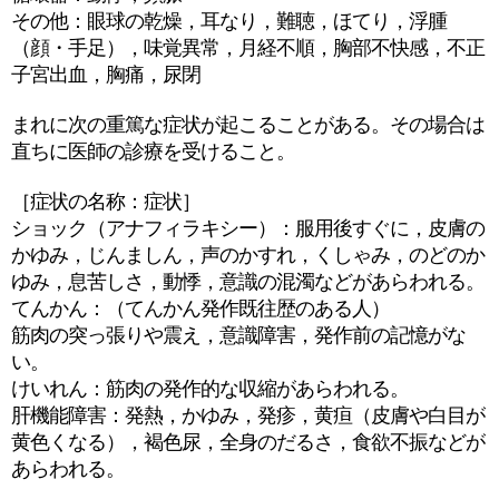
その他：眼球の乾燥，耳なり，難聴，ほてり，浮腫
（顔・手足），味覚異常，月経不順，胸部不快感，不正
子宮出血，胸痛，尿閉
まれに次の重篤な症状が起こることがある。その場合は
直ちに医師の診療を受けること。
［症状の名称：症状］
ショック（アナフィラキシー）：服用後すぐに，皮膚の
かゆみ，じんましん，声のかすれ，くしゃみ，のどのか
ゆみ，息苦しさ，動悸，意識の混濁などがあらわれる。
てんかん：（てんかん発作既往歴のある人）
筋肉の突っ張りや震え，意識障害，発作前の記憶がな
い。
けいれん：筋肉の発作的な収縮があらわれる。
肝機能障害：発熱，かゆみ，発疹，黄疸（皮膚や白目が
黄色くなる），褐色尿，全身のだるさ，食欲不振などが
あらわれる。