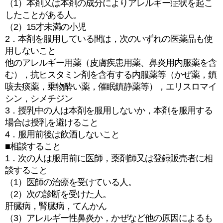
（1）本剤又は本剤の成分によりアレルギー症状を起こ
したことがある人。
（2）15才未満の小児
2．本剤を服用している間は，次のいずれの医薬品も使
用しないこと
他のアレルギー用薬（皮膚疾患用薬、鼻炎用内服薬を含
む），抗ヒスタミン剤を含有する内服薬等（かぜ薬，鎮
咳去痰薬，乗物酔い薬，催眠鎮静薬等），エリスロマイ
シン，シメチジン
3．授乳中の人は本剤を服用しないか，本剤を服用する
場合は授乳を避けること
4．服用前後は飲酒しないこと
■相談すること
1．次の人は服用前に医師，薬剤師又は登録販売者に相
談すること
（1）医師の治療を受けている人。
（2）次の診断を受けた人。
肝臓病，腎臓病，てんかん
（3）アレルギー性鼻炎か，かぜなど他の原因によるも