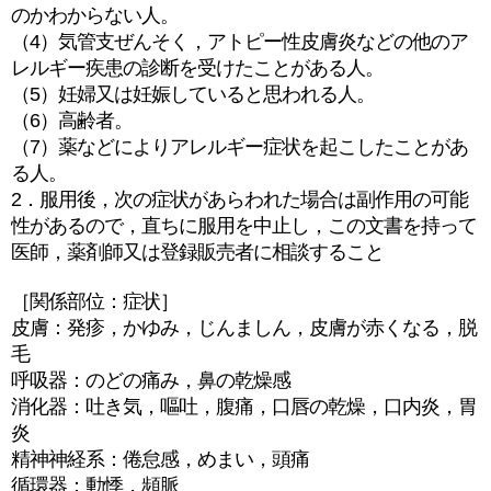
のかわからない人。
（4）気管支ぜんそく，アトピー性皮膚炎などの他のア
レルギー疾患の診断を受けたことがある人。
（5）妊婦又は妊娠していると思われる人。
（6）高齢者。
（7）薬などによりアレルギー症状を起こしたことがあ
る人。
2．服用後，次の症状があらわれた場合は副作用の可能
性があるので，直ちに服用を中止し，この文書を持って
医師，薬剤師又は登録販売者に相談すること
［関係部位：症状］
皮膚：発疹，かゆみ，じんましん，皮膚が赤くなる，脱
毛
呼吸器：のどの痛み，鼻の乾燥感
消化器：吐き気，嘔吐，腹痛，口唇の乾燥，口内炎，胃
炎
精神神経系：倦怠感，めまい，頭痛
循環器：動悸，頻脈