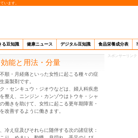
しています。
きる豆知識
健康ニュース
デジタル豆知識
食品栄養成分表
スポンサーリンク
・効能と用法・分量
不順・月経痛といった女性に起こる種々の症
生薬製剤です。
ク・センキュウ・ジオウなどは、婦人科疾患
を整え、ニンジン・カンゾウはトウキ・シャ
の働きを助けて、女性に起こる更年期障害・
を改善するように働きます。
、冷え症及びそれらに随伴する次の諸症状：
こり、めまい、動悸、息切れ、手足のしび