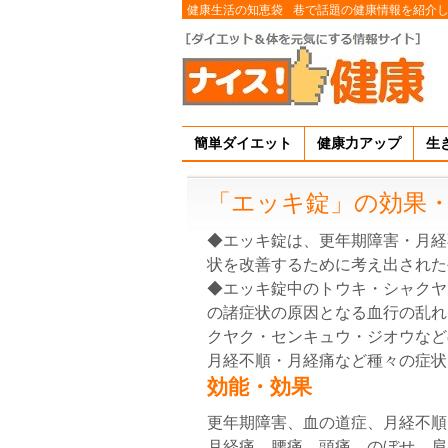
健康生活の知恵袋
巷で話題の健康情報を紹介
簡単ダイエット
健康力アップ
生
「エッキ錠」の効果
◆エッキ錠は、更年期障害・月経
状を改善するために考え出された
◆エッキ錠中のトウキ・シャクヤ
の諸症状の原因となる血行の乱れ
クヤク・センキュウ・ジオウなど
月経不順・月経痛など種々の症状
効能・効果
更年期障害、血の道症、月経不順
月経痛、腰痛、頭痛、のぼせ、肩