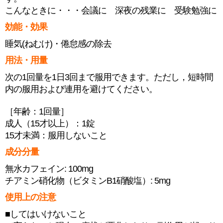
こんなときに・・・会議に 深夜の残業に 受験勉強に
効能・効果
睡気(ねむけ)・倦怠感の除去
用法・用量
次の1回量を1日3回まで服用できます。ただし，短時間
内の服用および連用を避けてください。
［年齢：1回量］
成人（15才以上）：1錠
15才未満：服用しないこと
成分分量
無水カフェイン: 100mg
チアミン硝化物（ビタミンB1硝酸塩）: 5mg
使用上の注意
■してはいけないこと