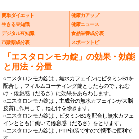
簡単ダイエット
健康力アップ
生きる豆知識
健康ニュース
デジタル豆知識
食品栄養成分表
市販薬成分表
スポーツトピ
「エスタロンモカ錠」の効果・効能
と用法・分量
○エスタロンモカ錠は，無水カフェインにビタミンB1を
配合し，フィルムコーティング錠としたもので，ねむ
け・倦怠感（だるさ）に効果をあらわします。
○エスタロンモカ錠は，主成分の無水カフェインが大脳
皮質に作用して，ねむけを除きます。
○エスタロンモカ錠は，ビタミンB1を配合し無水カフェ
インとともに働いて倦怠感（だるさ）をとります。
○エスタロンモカ錠は，PTP包装ですので携帯に便利で
す。