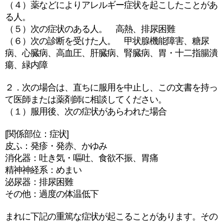
（４）薬などによりアレルギー症状を起こしたことがあ
る人。
（５）次の症状のある人。 高熱、排尿困難
（６）次の診断を受けた人。 甲状腺機能障害、糖尿
病、心臓病、高血圧、肝臓病、腎臓病、胃・十二指腸潰
瘍、緑内障
２．次の場合は、直ちに服用を中止し、この文書を持っ
て医師または薬剤師に相談してください。
（１）服用後、次の症状があらわれた場合
[関係部位：症状]
皮ふ：発疹・発赤、かゆみ
消化器：吐き気・嘔吐、食欲不振、胃痛
精神神経系：めまい
泌尿器：排尿困難
その他：過度の体温低下
まれに下記の重篤な症状が起こることがあります。その