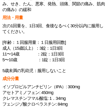
み、せき、たん、悪寒、発熱、頭痛、関節の痛み、筋肉
の痛み）の緩和
用法・用量
次の1回量を、1日3回、食後なるべく30分以内に服用し
てください。
[年齢：１回服用量：１日服用回数]
成人（15歳以上）：3錠：1日3回
11〜14歳 ：2錠：1日3回
5〜10歳 ：1錠：1日3回
5歳未満の乳幼児：服用しないこと
成分分量
イソプロピルアンチピリン（IPA）: 300mg
アセトアミノフェン: 450mg
クレマスチンフマル酸塩: 1．34mg
フェンジゾ酸クロペラスチン: 84mg