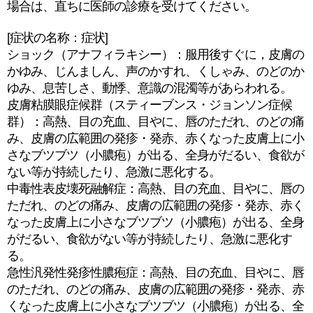
場合は、直ちに医師の診療を受けてください。
[症状の名称：症状]
ショック（アナフィラキシー）：服用後すぐに，皮膚の
かゆみ、じんましん、声のかすれ、くしゃみ、のどのか
ゆみ、息苦しさ、動悸、意識の混濁等があらわれる。
皮膚粘膜眼症候群（スティーブンス・ジョンソン症候
群）：高熱、目の充血、目やに、唇のただれ、のどの痛
み、皮膚の広範囲の発疹・発赤、赤くなった皮膚上に小
さなブツブツ（小膿疱）が出る、全身がだるい、食欲が
ない等が持続したり、急激に悪化する。
中毒性表皮壊死融解症：高熱、目の充血、目やに、唇の
ただれ、のどの痛み、皮膚の広範囲の発疹・発赤、赤く
なった皮膚上に小さなブツブツ（小膿疱）が出る、全身
がだるい、食欲がない等が持続したり、急激に悪化す
る。
急性汎発性発疹性膿疱症：高熱、目の充血、目やに、唇
のただれ、のどの痛み、皮膚の広範囲の発疹・発赤、赤
くなった皮膚上に小さなブツブツ（小膿疱）が出る、全