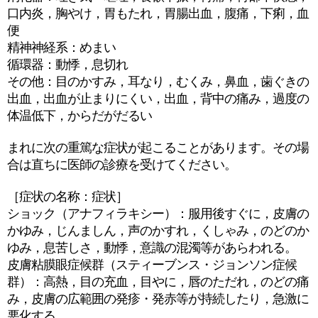
口内炎，胸やけ，胃もたれ，胃腸出血，腹痛，下痢，血
便
精神神経系：めまい
循環器：動悸，息切れ
その他：目のかすみ，耳なり，むくみ，鼻血，歯ぐきの
出血，出血が止まりにくい，出血，背中の痛み，過度の
体温低下，からだがだるい
まれに次の重篤な症状が起こることがあります。その場
合は直ちに医師の診療を受けてください。
［症状の名称：症状］
ショック（アナフィラキシー）：服用後すぐに，皮膚の
かゆみ，じんましん，声のかすれ，くしゃみ，のどのか
ゆみ，息苦しさ，動悸，意識の混濁等があらわれる。
皮膚粘膜眼症候群（スティーブンス・ジョンソン症候
群）：高熱，目の充血，目やに，唇のただれ，のどの痛
み，皮膚の広範囲の発疹・発赤等が持続したり，急激に
悪化する。