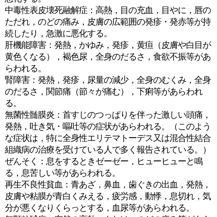
中毒性表皮壊死融解症：高熱，目の充血，目やに，唇の
ただれ，のどの痛み，皮膚の広範囲の発疹・発赤等が持
続したり，急激に悪化する。
肝機能障害：発熱，かゆみ，発疹，黄疸（皮膚や白目が
黄色くなる），褐色尿，全身のだるさ，食欲不振等があ
らわれる。
腎障害：発熱，発疹，尿量の減少，全身のむくみ，全身
のだるさ，関節痛（節々が痛む），下痢等があらわれ
る。
無菌性髄膜炎：首すじのつっぱりを伴った激しい頭痛，
発熱，吐き気・嘔吐等の症状があらわれる。（このよう
な症状は，特に全身性エリテマトーデス又は混合性結合
組織病の治療を受けている人で多く報告されている。）
ぜんそく：息をするときゼーゼー，ヒューヒューと鳴
る，息苦しい等があらわれる。
再生不良性貧血：青あざ，鼻血，歯ぐきの出血，発熱，
皮膚や粘膜が青白くみえる，疲労感，動悸，息切れ，気
分が悪くなりくらっとする，血尿等があらわれる。