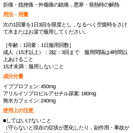
折痛・捻挫痛・外傷痛の鎮痛，悪寒・発熱時の解熱
用法・用量
次の1回量を1日3回を限度とし，なるべく空腹時をさけ
て水またはお湯で服用してください。
［年齢：1回量：1日服用回数］
成人（15才以上）：2錠：3回まで 服用間隔は4時間以
上あけること
15才未満：服用しないこと
成分分量
イブプロフェン: 450mg
アリルイソプロピルアセチル尿素: 180mg
無水カフェイン: 240mg
使用上の注意
■してはいけないこと
（守らないと現在の症状が悪化したり，副作用・事故が