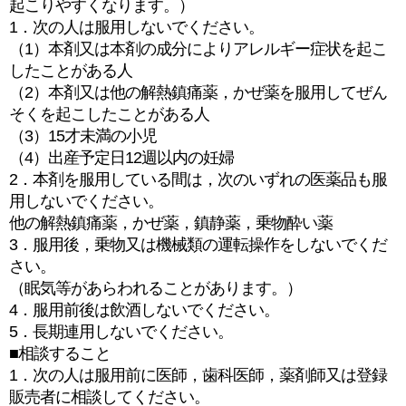
起こりやすくなります。）
1．次の人は服用しないでください。
（1）本剤又は本剤の成分によりアレルギー症状を起こ
したことがある人
（2）本剤又は他の解熱鎮痛薬，かぜ薬を服用してぜん
そくを起こしたことがある人
（3）15才未満の小児
（4）出産予定日12週以内の妊婦
2．本剤を服用している間は，次のいずれの医薬品も服
用しないでください。
他の解熱鎮痛薬，かぜ薬，鎮静薬，乗物酔い薬
3．服用後，乗物又は機械類の運転操作をしないでくだ
さい。
（眠気等があらわれることがあります。）
4．服用前後は飲酒しないでください。
5．長期連用しないでください。
■相談すること
1．次の人は服用前に医師，歯科医師，薬剤師又は登録
販売者に相談してください。