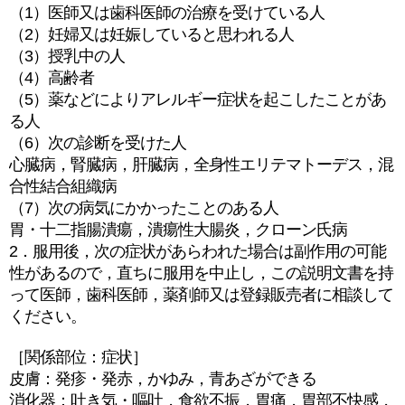
（1）医師又は歯科医師の治療を受けている人
（2）妊婦又は妊娠していると思われる人
（3）授乳中の人
（4）高齢者
（5）薬などによりアレルギー症状を起こしたことがあ
る人
（6）次の診断を受けた人
心臓病，腎臓病，肝臓病，全身性エリテマトーデス，混
合性結合組織病
（7）次の病気にかかったことのある人
胃・十二指腸潰瘍，潰瘍性大腸炎，クローン氏病
2．服用後，次の症状があらわれた場合は副作用の可能
性があるので，直ちに服用を中止し，この説明文書を持
って医師，歯科医師，薬剤師又は登録販売者に相談して
ください。
［関係部位：症状］
皮膚：発疹・発赤，かゆみ，青あざができる
消化器：吐き気・嘔吐，食欲不振，胃痛，胃部不快感，