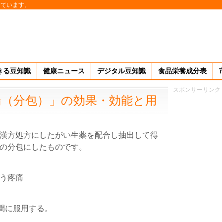
しています。
きる豆知識
健康ニュース
デジタル豆知識
食品栄養成分表
スポンサーリンク
湯（分包）」の効果・効能と用
漢方処方にしたがい生薬を配合し抽出して得
の分包にしたものです。
う疼痛
食間に服用する。