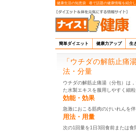
健康生活の知恵袋
巷で話題の健康情報を紹介
簡単ダイエット
健康力アップ
生
「ウチダの解筋止痛
法・分量
ウチダの解筋止痛湯（分包）は，
た水製エキスを服用しやすく細粒
効能・効果
急激におこる筋肉のけいれんを伴
用法・用量
次の1回量を1日3回食前または