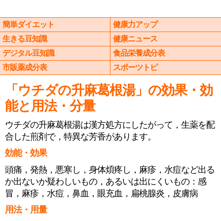
簡単ダイエット
健康力アップ
生きる豆知識
健康ニュース
デジタル豆知識
食品栄養成分表
市販薬成分表
スポーツトピ
「ウチダの升麻葛根湯」の効果・効
能と用法・分量
ウチダの升麻葛根湯は漢方処方にしたがって，生薬を配
合した煎剤で，特異な芳香があります。
効能・効果
頭痛，発熱，悪寒し，身体煩疼し，麻疹，水痘など出る
か出ないか疑わしいもの，あるいは出にくいもの：感
冒，麻疹，水痘，鼻血，眼充血，扁桃腺炎，皮膚病
用法・用量