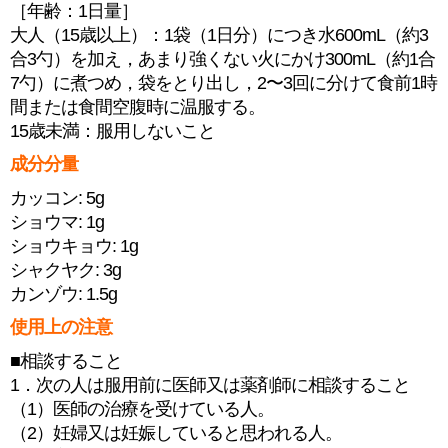
［年齢：1日量］
大人（15歳以上）：1袋（1日分）につき水600mL（約3
合3勺）を加え，あまり強くない火にかけ300mL（約1合
7勺）に煮つめ，袋をとり出し，2〜3回に分けて食前1時
間または食間空腹時に温服する。
15歳未満：服用しないこと
成分分量
カッコン: 5g
ショウマ: 1g
ショウキョウ: 1g
シャクヤク: 3g
カンゾウ: 1.5g
使用上の注意
■相談すること
1．次の人は服用前に医師又は薬剤師に相談すること
（1）医師の治療を受けている人。
（2）妊婦又は妊娠していると思われる人。