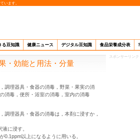
しています。
きる豆知識
健康ニュース
デジタル豆知識
食品栄養成分表
スポンサーリンク
果・効能と用法・分量
，調理器具・食器の消毒，野菜・果実の消
の消毒，便所・浴室の消毒，室内の消毒
，調理器具・食器の消毒は，本剤に浸すか，
釈液に浸す。
0.1ppm以上になるように用いる。