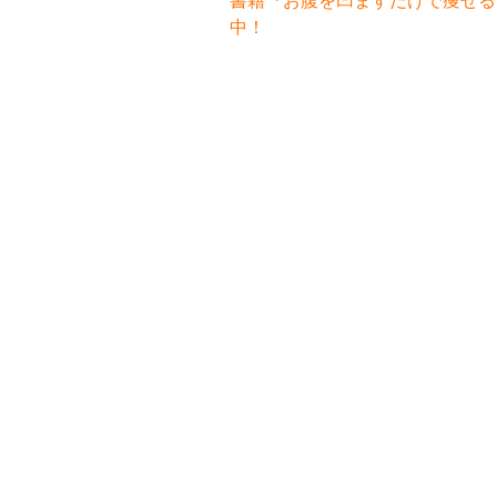
書籍『お腹を凹ますだけで痩せるお
中！