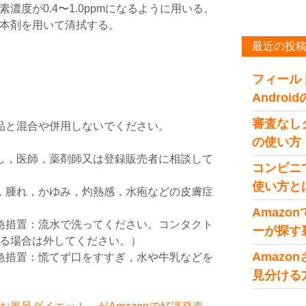
濃度が0.4〜1.0ppmになるように用いる。
本剤を用いて清拭する。
最近の投
フィール
Andro
審査なし
品と混合や併用しないでください。
の使い方
し，医師，薬剤師又は登録販売者に相談して
コンビニ
使い方と
，腫れ，かゆみ，灼熱感，水疱などの皮膚症
Amaz
急措置：流水で洗ってください。コンタクト
ーが探す
る場合は外してください。）
Amaz
急措置：慌てず口をすすぎ，水や牛乳などを
見分ける