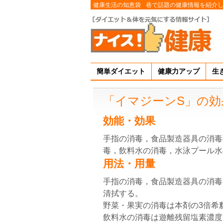
健康生活の知恵袋
巷で話題の健康情報を紹介
簡単ダイエット
健康力アップ
生
「イマジーンS」の効
効能・効果
手指の消毒，食品製造器具の消毒
毒，飲料水の消毒，水泳プール水
用法・用量
手指の消毒，食品製造器具の消毒
清拭する。
野菜・果実の消毒は本剤の3倍希
飲料水の消毒は遊離残留塩素濃度が