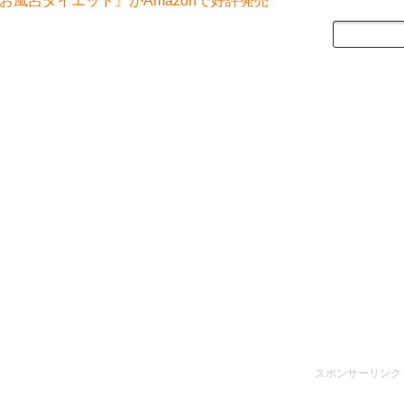
風呂ダイエット』がAmazonで好評発売
スポンサーリンク