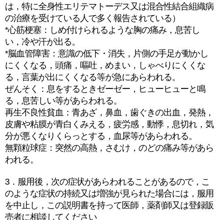
は，特に全身性エリテマトーデス又は混合性結合組織病
の治療を受けている人で多く報告されている）
*心筋梗塞：しめ付けられるような胸の痛み，息苦し
い，冷や汗が出る。
*脳血管障害：意識の低下・消失，片側の手足が動かし
にくくなる，頭痛，嘔吐，めまい，しゃべりにくくな
る，言葉が出にくくなる等が急にあらわれる。
ぜんそく：息をするときゼーゼー，ヒューヒューと鳴
る，息苦しい等があらわれる。
再生不良性貧血：青あざ，鼻血，歯ぐきの出血，発熱，
皮膚や粘膜が青白くみえる，疲労感，動悸，息切れ，気
分が悪くなりくらっとする，血尿等があらわれる。
無顆粒球症：突然の高熱，さむけ，のどの痛み等があら
われる。
3．服用後，次の症状があらわれることがあるので，こ
のような症状の持続又は増強が見られた場合には，服用
を中止し，この説明書を持って医師，薬剤師又は登録販
売者に相談してください