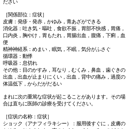
ださい
［関係部位：症状］
皮膚：発疹・発赤，かゆみ，青あざができる
消化器：吐き気・嘔吐，食欲不振，胃部不快感，胃痛，
口内炎，胸やけ，胃もたれ，胃腸出血，腹痛，下痢，血
便
精神神経系：めまい，眠気，不眠，気分がふさぐ
循環器：動悸
呼吸器：息切れ
その他：目のかすみ，耳なり，むくみ，鼻血，歯ぐきの
出血，出血が止まりにくい，出血，背中の痛み，過度の
体温低下，からだがだるい
まれに次の重篤な症状が起こることがあります。その場
合は直ちに医師の診療を受けてください。
［症状の名称：症状］
ショック（アナフィラキシー）：服用後すぐに，皮膚の