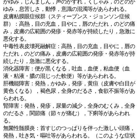
かゆみ，じんましん，声のかすれ，くしゃみ，のどのか
ゆみ，息苦しさ，動悸，意識の混濁等があらわれる。
皮膚粘膜眼症候群（スティーブンス・ジョンソン症候
群）：高熱，目の充血，目やに，唇のただれ，のどの痛
み，皮膚の広範囲の発疹・発赤等が持続したり，急激に
悪化する。
中毒性表皮壊死融解症：高熱，目の充血，目やに，唇の
ただれ，のどの痛み，皮膚の広範囲の発疹・発赤等が持
続したり，急激に悪化する。
消化器障害：便が黒くなる，吐血，血便，粘血便（血
液・粘液・膿の混じった軟便）等があらわれる。
肝機能障害：発熱，かゆみ，発疹，黄疸（皮膚や白目が
黄色くなる），褐色尿，全身のだるさ，食欲不振等があ
らわれる。
腎障害：発熱，発疹，尿量の減少，全身のむくみ，全身
のだるさ，関節痛（節々が痛む），下痢等があらわれ
る。
無菌性髄膜炎：首すじのつっぱりを伴った激しい頭痛，
発熱，吐き気・嘔吐等があらわれる。（このような症状