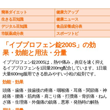
簡単ダイエット
健康力アップ
生きる豆知識
健康ニュース
デジタル豆知識
食品栄養成分表
市販薬成分表
スポーツトピ
「イブプロフェン錠200S」の効
果・効能と用法・分量
イブプロフェン錠200Sは，熱や痛み，炎症を速く抑え
るイブプロフェンを1回量200mg配合しています。1日最
大量600mg服用できる飲みやすい小粒の錠剤です。
効能・効果
頭痛・歯痛・抜歯後の疼痛・咽喉痛・耳痛・関節痛・神
経痛・腰痛・筋肉痛・肩こり痛・打撲痛・骨折痛・ねん
ざ痛・生理痛・外傷痛の鎮痛，悪寒・発熱時の解熱