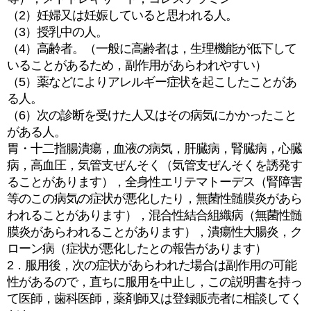
（2）妊婦又は妊娠していると思われる人。
（3）授乳中の人。
（4）高齢者。（一般に高齢者は，生理機能が低下して
いることがあるため，副作用があらわれやすい）
（5）薬などによりアレルギー症状を起こしたことがあ
る人。
（6）次の診断を受けた人又はその病気にかかったこと
がある人。
胃・十二指腸潰瘍，血液の病気，肝臓病，腎臓病，心臓
病，高血圧，気管支ぜんそく（気管支ぜんそくを誘発す
ることがあります），全身性エリテマトーデス（腎障害
等のこの病気の症状が悪化したり，無菌性髄膜炎があら
われることがあります），混合性結合組織病（無菌性髄
膜炎があらわれることがあります），潰瘍性大腸炎，ク
ローン病（症状が悪化したとの報告があります）
2．服用後，次の症状があらわれた場合は副作用の可能
性があるので，直ちに服用を中止し，この説明書を持っ
て医師，歯科医師，薬剤師又は登録販売者に相談してく