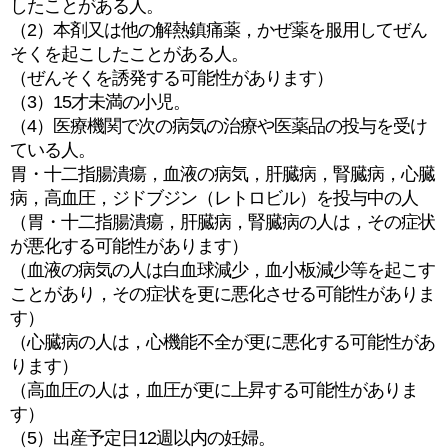
したことがある人。
（2）本剤又は他の解熱鎮痛薬，かぜ薬を服用してぜん
そくを起こしたことがある人。
（ぜんそくを誘発する可能性があります）
（3）15才未満の小児。
（4）医療機関で次の病気の治療や医薬品の投与を受け
ている人。
胃・十二指腸潰瘍，血液の病気，肝臓病，腎臓病，心臓
病，高血圧，ジドブジン（レトロビル）を投与中の人
（胃・十二指腸潰瘍，肝臓病，腎臓病の人は，その症状
が悪化する可能性があります）
（血液の病気の人は白血球減少，血小板減少等を起こす
ことがあり，その症状を更に悪化させる可能性がありま
す）
（心臓病の人は，心機能不全が更に悪化する可能性があ
ります）
（高血圧の人は，血圧が更に上昇する可能性がありま
す）
（5）出産予定日12週以内の妊婦。