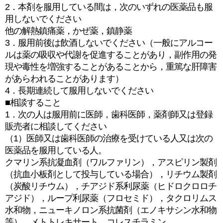
2．本剤を服用している間は，次のいずれの医薬品も服
用しないでください
他の解熱鎮痛薬，かぜ薬，鎮静薬
3．服用前後は飲酒しないでください（一般にアルコー
ルは薬の吸収や代謝を促進することがあり，副作用の発
現や毒性を増強することがあることから，重篤な肝障害
があらわれることがあります）
4．長期連続して服用しないでください
■相談すること
1．次の人は服用前に医師，歯科医師，薬剤師又は登録
販売者に相談してください
（1）医師又は歯科医師の治療を受けている人又は次の
医薬品を服用している人。
クマリン系抗凝血剤（ワルファリン），アスピリン製剤
（抗血小板剤として投与している場合），リチウム製剤
（炭酸リチウム），チアジド系利尿薬（ヒドロクロロチ
アジド），ループ利尿薬（フロセミド），タクロリムス
水和物，ニューキノロン系抗菌剤（エノキサシン水和物
等），メトトレキサート，コレスチラミン