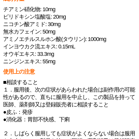
チアミン硝化物: 10mg
ピリドキシン塩酸塩: 20mg
ニコチン酸アミド: 30mg
無水カフェイン: 50mg
アミノエチルスルホン酸(タウリン): 1000mg
インヨウカク流エキス: 0.15mL
オウギエキス: 33.3mg
ニンジンエキス: 55mg
使用上の注意
■相談すること
１．服用後、次の症状があらわれた場合は副作用の可能
性があるので、直ちに服用を中止し、この製品を持って
医師、薬剤師又は登録販売者に相談すること
●皮ふ：発疹
●消化器：胃部不快感、下痢
２．しばらく服用しても症状がよくならない場合は服用