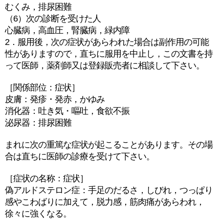
むくみ，排尿困難
（6）次の診断を受けた人
心臓病，高血圧，腎臓病，緑内障
2．服用後，次の症状があらわれた場合は副作用の可能
性がありますので，直ちに服用を中止し，この文書を持
って医師，薬剤師又は登録販売者に相談して下さい。
［関係部位：症状］
皮膚：発疹・発赤，かゆみ
消化器：吐き気・嘔吐，食欲不振
泌尿器：排尿困難
まれに次の重篤な症状が起こることがあります。その場
合は直ちに医師の診療を受けて下さい。
［症状の名称：症状］
偽アルドステロン症：手足のだるさ，しびれ，つっぱり
感やこわばりに加えて，脱力感，筋肉痛があらわれ，
徐々に強くなる。