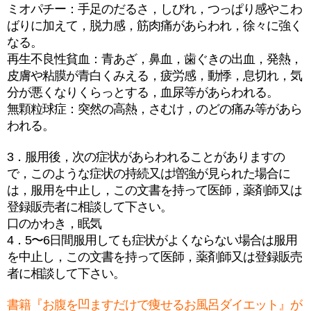
ミオパチー：手足のだるさ，しびれ，つっぱり感やこわ
ばりに加えて，脱力感，筋肉痛があらわれ，徐々に強く
なる。
再生不良性貧血：青あざ，鼻血，歯ぐきの出血，発熱，
皮膚や粘膜が青白くみえる，疲労感，動悸，息切れ，気
分が悪くなりくらっとする，血尿等があらわれる。
無顆粒球症：突然の高熱，さむけ，のどの痛み等があら
われる。
3．服用後，次の症状があらわれることがありますの
で，このような症状の持続又は増強が見られた場合に
は，服用を中止し，この文書を持って医師，薬剤師又は
登録販売者に相談して下さい。
口のかわき，眠気
4．5〜6日間服用しても症状がよくならない場合は服用
を中止し，この文書を持って医師，薬剤師又は登録販売
者に相談して下さい。
書籍『お腹を凹ますだけで痩せるお風呂ダイエット』が