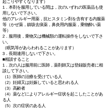
起こりやすくなります）
1．本剤を服用している間は，次のいずれの医薬品も使
用しないで下さい。
他のアレルギー用薬，抗ヒスタミン剤を含有する内服薬
等（かぜ薬，鎮咳去痰薬，鼻炎用内服薬，乗物酔い薬
等）
2．服用後，乗物又は機械類の運転操作をしないで下さ
い。
（眠気等があらわれることがあります）
3．長期連用しないで下さい。
■相談すること
1．次の人は服用前に医師，薬剤師又は登録販売者に相
談して下さい。
（1）医師の治療を受けている人
（2）妊婦又は妊娠していると思われる人
（3）高齢者
（4）薬などによりアレルギー症状を起こしたことがあ
る人
（5）次の症状のある人