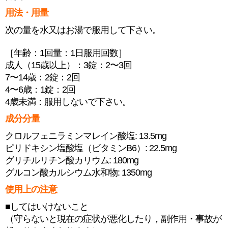
用法・用量
次の量を水又はお湯で服用して下さい。
［年齢：1回量：1日服用回数］
成人（15歳以上）：3錠：2〜3回
7〜14歳：2錠：2回
4〜6歳：1錠：2回
4歳未満：服用しないで下さい。
成分分量
クロルフェニラミンマレイン酸塩: 13.5mg
ピリドキシン塩酸塩（ビタミンB6）: 22.5mg
グリチルリチン酸カリウム: 180mg
グルコン酸カルシウム水和物: 1350mg
使用上の注意
■してはいけないこと
（守らないと現在の症状が悪化したり，副作用・事故が