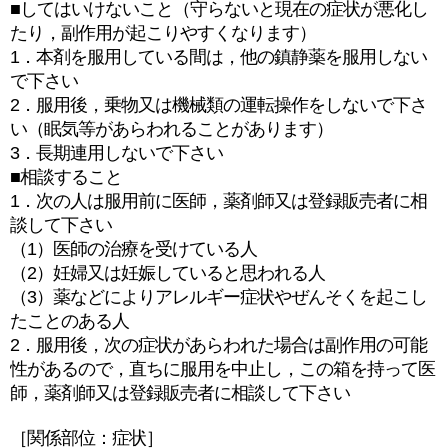
■してはいけないこと（守らないと現在の症状が悪化し
たり，副作用が起こりやすくなります）
1．本剤を服用している間は，他の鎮静薬を服用しない
で下さい
2．服用後，乗物又は機械類の運転操作をしないで下さ
い（眠気等があらわれることがあります）
3．長期連用しないで下さい
■相談すること
1．次の人は服用前に医師，薬剤師又は登録販売者に相
談して下さい
（1）医師の治療を受けている人
（2）妊婦又は妊娠していると思われる人
（3）薬などによりアレルギー症状やぜんそくを起こし
たことのある人
2．服用後，次の症状があらわれた場合は副作用の可能
性があるので，直ちに服用を中止し，この箱を持って医
師，薬剤師又は登録販売者に相談して下さい
［関係部位：症状］