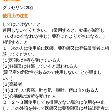
グリセリン: 20g
使用上の注意
してはいけないこと
連用しないでください。（常用すると、効果が減弱し
（いわゆる“なれ”が生じ）薬剤にたよりがちになる。）
相談すること
１．次の人は使用前に医師、薬剤師又は登録販売者に相
談してください。
(１)医師の治療を受けている人
(２)妊婦又は妊娠していると思われる人
(流早産の危険性があるので使用しないことが望まし
い。)
(３)高齢者
(４)はげしい腹痛、吐き気・嘔吐、痔出血のある人
(５)心臓病の診断を受けた人
２．２〜３回使用しても排便がない場合は使用を中止
し、この外箱を持って医師又は薬剤師又は登録販売者に