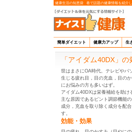
健康生活の知恵袋
巷で話題の健康情報を紹介
簡単ダイエット
健康力アップ
生
「アイダム40DX」
世はまさにOA時代。テレビやパ
生じる疲れ目，目の充血，目のか
にお悩みの方も多いはず。
アイダム40DXは栄養補給を助
主な原因であるピント調節機能の
成分，充血を取り除く成分を配合
す。
効能・効果
目の疲れ，目のかすみ（目やにの