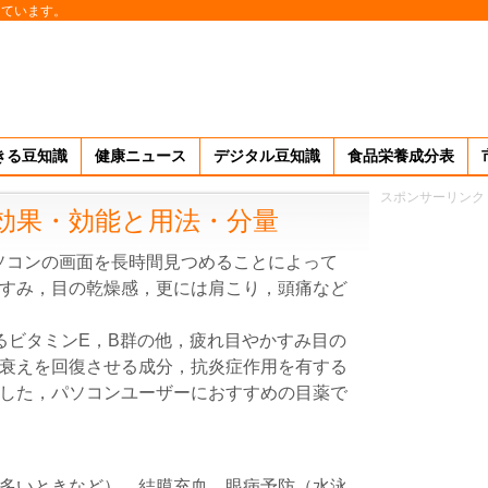
しています。
きる豆知識
健康ニュース
デジタル豆知識
食品栄養成分表
スポンサーリンク
の効果・効能と用法・分量
ソコンの画面を長時間見つめることによって
すみ，目の乾燥感，更には肩こり，頭痛など
けるビタミンE，B群の他，疲れ目やかすみ目の
衰えを回復させる成分，抗炎症作用を有する
した，パソコンユーザーにおすすめの目薬で
多いときなど），結膜充血，眼病予防（水泳