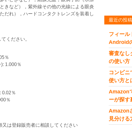
ときなど），紫外線その他の光線による眼炎
ただれ），ハードコンタクトレンズを装着し
最近の投
フィール
眼してください。
Andro
審査なし
05％
の使い方
1.000％
コンビニ
使い方と
Amaz
0.02％
ーが探す
00％
Amaz
見分ける
師又は登録販売者に相談してください