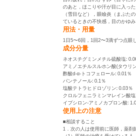
のあと，ほこりや汗が目に入った
（雪目など），眼瞼炎（まぶたの
ているときの不快感，目のかゆみ
用法・用量
1日5〜6回，1回2〜3滴ずつ点
成分分量
ネオスチグミンメチル硫酸塩: 0.0
アミノエチルスルホン酸(タウリン): 
酢酸d-α-トコフェロール: 0.01％
パンテノール: 0.1％
塩酸テトラヒドロゾリン: 0.03％
クロルフェニラミンマレイン酸塩: 
イプシロン-アミノカプロン酸: 1.0
使用上の注意
■相談すること
1．次の人は使用前に医師，薬剤